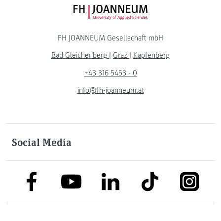
FH JOANNEUM Logo
FH JOANNEUM Gesellschaft mbH
Bad Gleichenberg
|
Graz
|
Kapfenberg
+43 316 5453 - 0
info@fh-joanneum.at
Social Media
link to facebook
link to tiktok
link to
link to linkedin
link to youtube