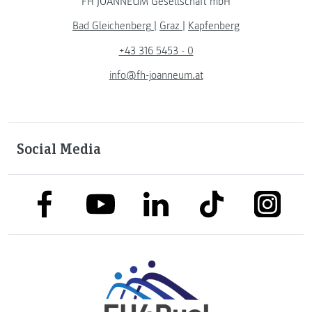
FH JOANNEUM Gesellschaft mbH
Bad Gleichenberg
|
Graz
|
Kapfenberg
+43 316 5453 - 0
info@fh-joanneum.at
Social Media
link to facebook
link to tiktok
link to
link to linkedin
link to youtube