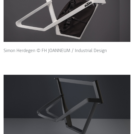
Simon Herdegen © FH JOANNEUM / Industrial Design