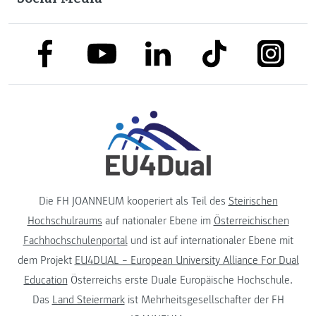
link to facebook
link to tiktok
link to
link to linkedin
link to youtube
Die FH JOANNEUM kooperiert als Teil des
Steirischen
Hochschulraums
auf nationaler Ebene im
Österreichischen
Fachhochschulenportal
und ist auf internationaler Ebene mit
dem Projekt
EU4DUAL – European University Alliance For Dual
Education
Österreichs erste Duale Europäische Hochschule.
Das
Land Steiermark
ist Mehrheitsgesellschafter der FH