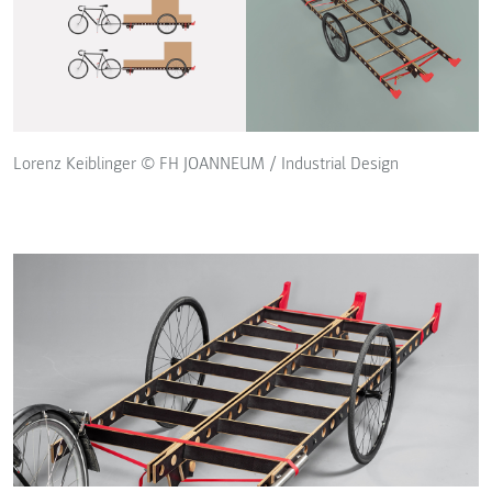
Lorenz Keiblinger © FH JOANNEUM / Industrial Design