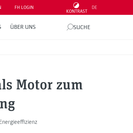
N
FH LOGIN
DE
KONTRAST
S
ÜBER UNS
SUCHE
 als Motor zum
ing
Energieeffizienz