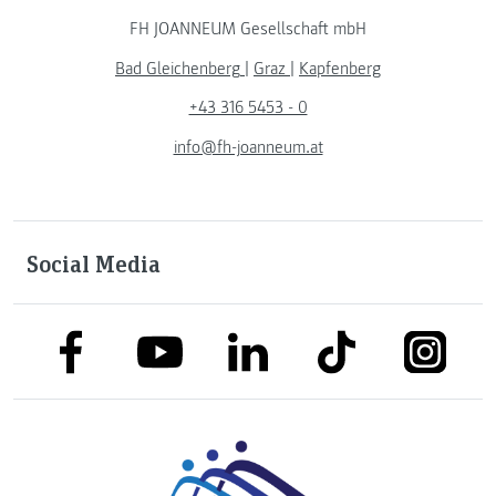
FH JOANNEUM Gesellschaft mbH
Bad Gleichenberg
|
Graz
|
Kapfenberg
+43 316 5453 - 0
info@fh-joanneum.at
Social Media
link to facebook
link to tiktok
link to
link to linkedin
link to youtube