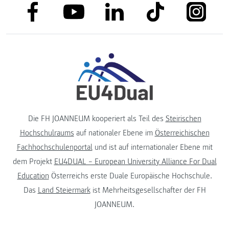
link to facebook
link to tiktok
link to
link to linkedin
link to youtube
Die FH JOANNEUM kooperiert als Teil des
Steirischen
Hochschulraums
auf nationaler Ebene im
Österreichischen
Fachhochschulenportal
und ist auf internationaler Ebene mit
dem Projekt
EU4DUAL – European University Alliance For Dual
Education
Österreichs erste Duale Europäische Hochschule.
Das
Land Steiermark
ist Mehrheitsgesellschafter der FH
JOANNEUM.