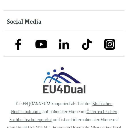
Social Media
link to facebook
link to tiktok
link to
link to linkedin
link to youtube
Die FH JOANNEUM kooperiert als Teil des
Steirischen
Hochschulraums
auf nationaler Ebene im
Österreichischen
Fachhochschulenportal
und ist auf internationaler Ebene mit
dem Projekt
EU4DUAL – European University Alliance For Dual