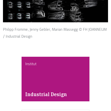
Philipp Fromme, Jenny Gebler, Marian Massegg © FH JOANNEUM
/ Industrial Design
Institut
Industrial Design