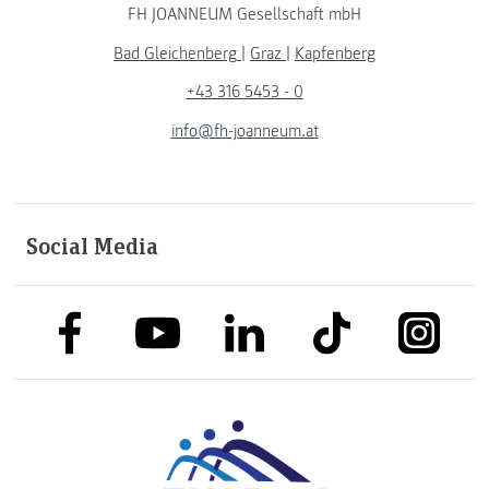
FH JOANNEUM Gesellschaft mbH
Bad Gleichenberg
|
Graz
|
Kapfenberg
+43 316 5453 - 0
info@fh-joanneum.at
Social Media
link to facebook
link to tiktok
link to
link to linkedin
link to youtube