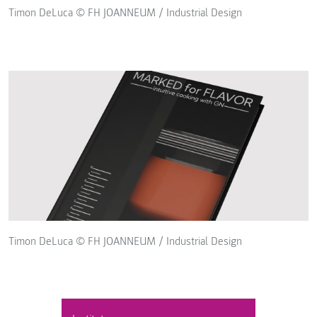
Timon DeLuca © FH JOANNEUM / Industrial Design
Timon DeLuca © FH JOANNEUM / Industrial Design