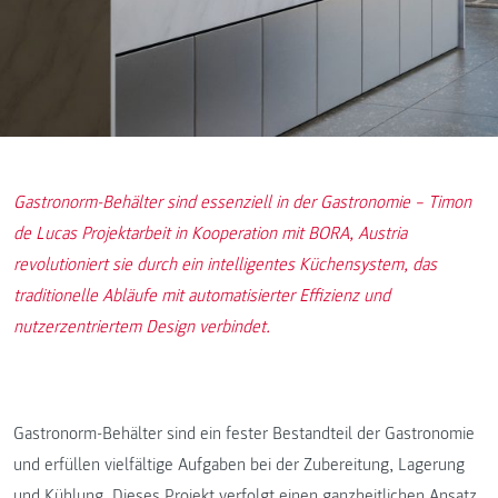
Gastronorm-Behälter sind essenziell in der Gastronomie – Timon
de Lucas Projektarbeit in Kooperation mit BORA, Austria
revolutioniert sie durch ein intelligentes Küchensystem, das
traditionelle Abläufe mit automatisierter Effizienz und
nutzerzentriertem Design verbindet.
Gastronorm-Behälter sind ein fester Bestandteil der Gastronomie
und erfüllen vielfältige Aufgaben bei der Zubereitung, Lagerung
und Kühlung. Dieses Projekt verfolgt einen ganzheitlichen Ansatz,