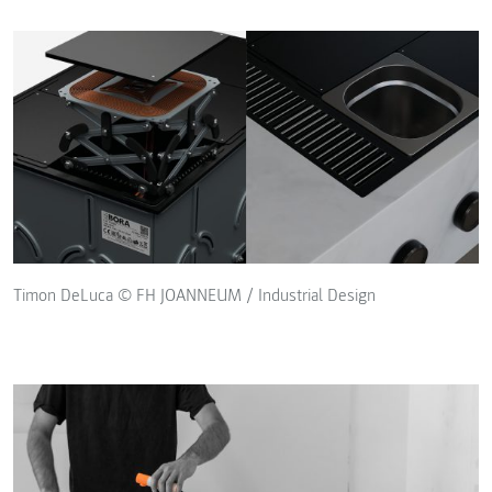
Timon DeLuca © FH JOANNEUM / Industrial Design