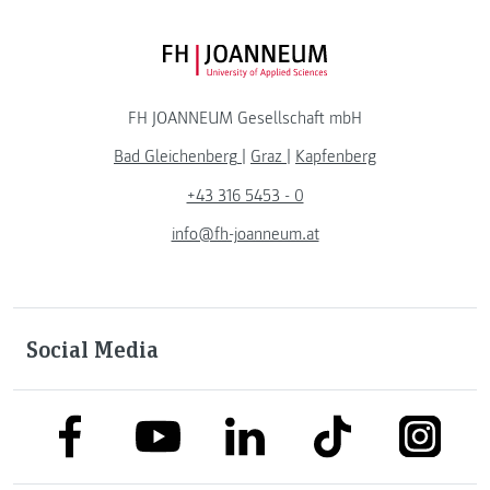
FH JOANNEUM Logo
FH JOANNEUM Gesellschaft mbH
Bad Gleichenberg
|
Graz
|
Kapfenberg
+43 316 5453 - 0
info@fh-joanneum.at
Social Media
link to facebook
link to tiktok
link to
link to linkedin
link to youtube