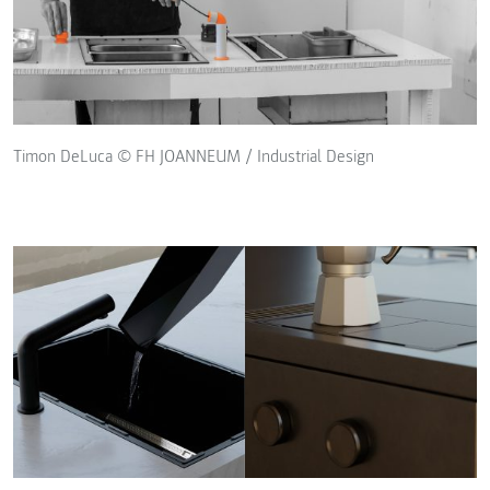
Timon DeLuca © FH JOANNEUM / Industrial Design