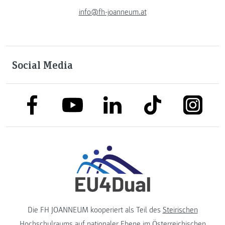
info@fh-joanneum.at
Social Media
link to facebook
link to tiktok
link to
link to linkedin
link to youtube
Die FH JOANNEUM kooperiert als Teil des
Steirischen
Hochschulraums
auf nationaler Ebene im
Österreichischen