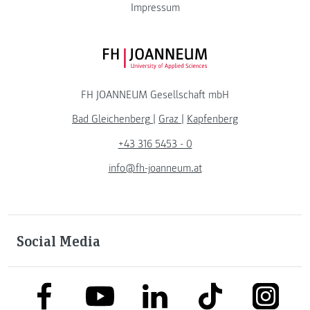
Impressum
FH JOANNEUM Logo
FH JOANNEUM Gesellschaft mbH
Bad Gleichenberg
|
Graz
|
Kapfenberg
+43 316 5453 - 0
info@fh-joanneum.at
Social Media
link to facebook
link to tiktok
link to
link to linkedin
link to youtube