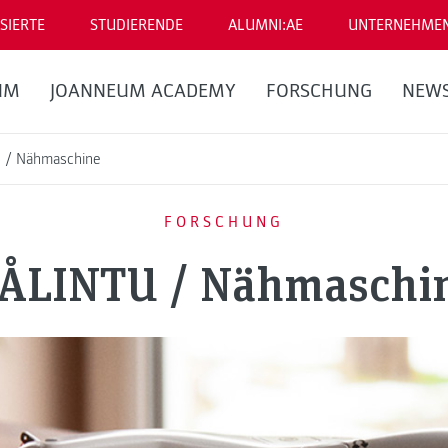
SIERTE
STUDIERENDE
ALUMNI:AE
UNTERNEHME
UM
JOANNEUM ACADEMY
FORSCHUNG
NEW
 / Nähmaschine
FORSCHUNG
ÅLINTU / Nähmaschi