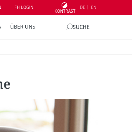
|
N
FH LOGIN
DE
EN
KONTRAST
S
ÜBER UNS
SUCHE
ne