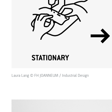
Laura Lang © FH JOANNEUM / Industrial Design