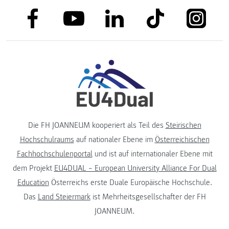
link to facebook
link to tiktok
link to
link to linkedin
link to youtube
Die FH JOANNEUM kooperiert als Teil des
Steirischen
Hochschulraums
auf nationaler Ebene im
Österreichischen
Fachhochschulenportal
und ist auf internationaler Ebene mit
dem Projekt
EU4DUAL – European University Alliance For Dual
Education
Österreichs erste Duale Europäische Hochschule.
Das
Land Steiermark
ist Mehrheitsgesellschafter der FH
JOANNEUM.