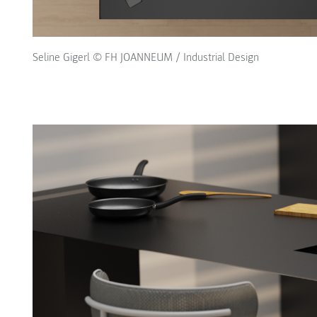
Seline Gigerl © FH JOANNEUM / Industrial Design