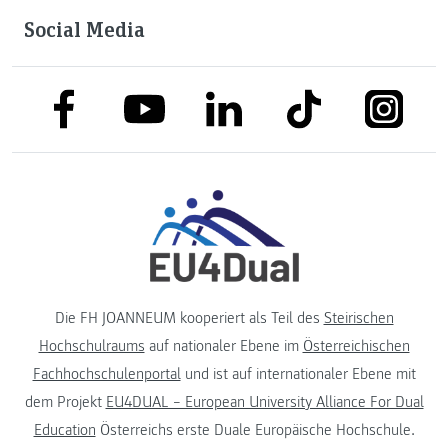
Social Media
link to facebook
link to tiktok
link to
link to linkedin
link to youtube
Die FH JOANNEUM kooperiert als Teil des
Steirischen
Hochschulraums
auf nationaler Ebene im
Österreichischen
Fachhochschulenportal
und ist auf internationaler Ebene mit
dem Projekt
EU4DUAL – European University Alliance For Dual
Education
Österreichs erste Duale Europäische Hochschule.