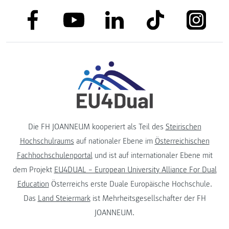
link to facebook
link to tiktok
link to
link to linkedin
link to youtube
Die FH JOANNEUM kooperiert als Teil des
Steirischen
Hochschulraums
auf nationaler Ebene im
Österreichischen
Fachhochschulenportal
und ist auf internationaler Ebene mit
dem Projekt
EU4DUAL – European University Alliance For Dual
Education
Österreichs erste Duale Europäische Hochschule.
Das
Land Steiermark
ist Mehrheitsgesellschafter der FH
JOANNEUM.