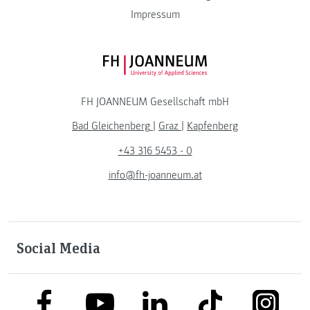
Impressum
FH JOANNEUM Logo
FH JOANNEUM Gesellschaft mbH
Bad Gleichenberg
|
Graz
|
Kapfenberg
+43 316 5453 - 0
info@fh-joanneum.at
Social Media
link to facebook
link to tiktok
link to
link to linkedin
link to youtube