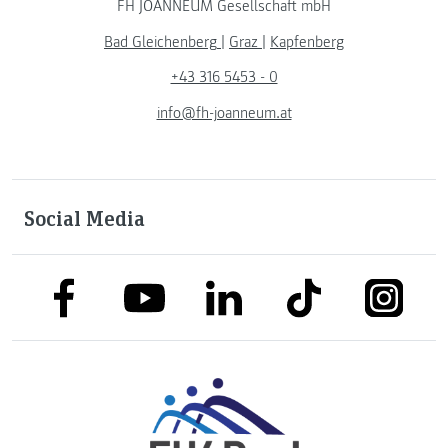
FH JOANNEUM Gesellschaft mbH
Bad Gleichenberg
|
Graz
|
Kapfenberg
+43 316 5453 - 0
info@fh-joanneum.at
Social Media
link to facebook
link to tiktok
link to
link to linkedin
link to youtube