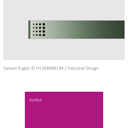
Samuel Kügler © FH JOANNEUM / Industrial Design
Institut