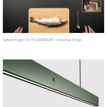
Samuel Kügler © FH JOANNEUM / Industrial Design