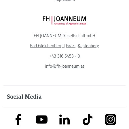
FH JOANNEUM Logo
FH JOANNEUM Gesellschaft mbH
Bad Gleichenberg
|
Graz
|
Kapfenberg
+43 316 5453 - 0
info@fh-joanneum.at
Social Media
link to facebook
link to tiktok
link to
link to linkedin
link to youtube