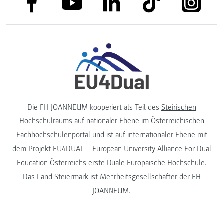
link to
link to linkedin
link to youtube
Die FH JOANNEUM kooperiert als Teil des
Steirischen
Hochschulraums
auf nationaler Ebene im
Österreichischen
Fachhochschulenportal
und ist auf internationaler Ebene mit
dem Projekt
EU4DUAL – European University Alliance For Dual
Education
Österreichs erste Duale Europäische Hochschule.
Das
Land Steiermark
ist Mehrheitsgesellschafter der FH
JOANNEUM.