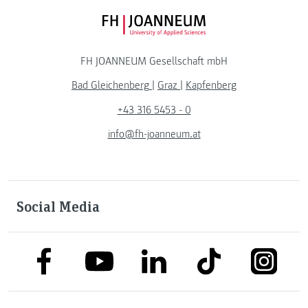
FH JOANNEUM Logo
FH JOANNEUM Gesellschaft mbH
Bad Gleichenberg
|
Graz
|
Kapfenberg
+43 316 5453 - 0
info@fh-joanneum.at
Social Media
link to facebook
link to tiktok
link to
link to linkedin
link to youtube