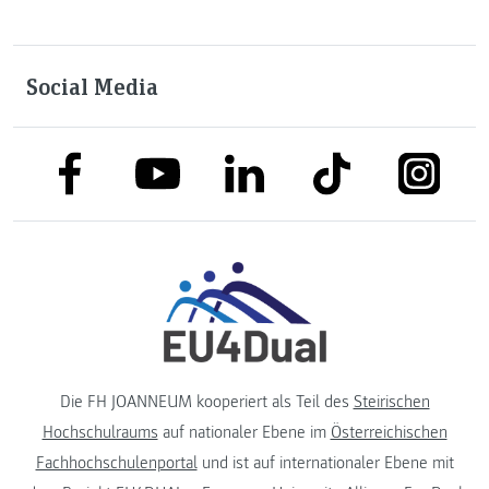
Social Media
link to facebook
link to tiktok
link to
link to linkedin
link to youtube
Die FH JOANNEUM kooperiert als Teil des
Steirischen
Hochschulraums
auf nationaler Ebene im
Österreichischen
Fachhochschulenportal
und ist auf internationaler Ebene mit