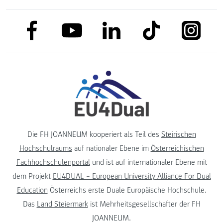
link to facebook
link to tiktok
link to
link to linkedin
link to youtube
Die FH JOANNEUM kooperiert als Teil des
Steirischen
Hochschulraums
auf nationaler Ebene im
Österreichischen
Fachhochschulenportal
und ist auf internationaler Ebene mit
dem Projekt
EU4DUAL – European University Alliance For Dual
Education
Österreichs erste Duale Europäische Hochschule.
Das
Land Steiermark
ist Mehrheitsgesellschafter der FH
JOANNEUM.