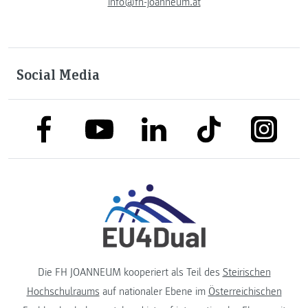
info@fh-joanneum.at
Social Media
link to facebook
link to tiktok
link to
link to linkedin
link to youtube
Die FH JOANNEUM kooperiert als Teil des
Steirischen
Hochschulraums
auf nationaler Ebene im
Österreichischen