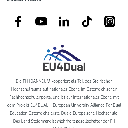
link to facebook
link to tiktok
link to
link to linkedin
link to youtube
Die FH JOANNEUM kooperiert als Teil des
Steirischen
Hochschulraums
auf nationaler Ebene im
Österreichischen
Fachhochschulenportal
und ist auf internationaler Ebene mit
dem Projekt
EU4DUAL – European University Alliance For Dual
Education
Österreichs erste Duale Europäische Hochschule.
Das
Land Steiermark
ist Mehrheitsgesellschafter der FH