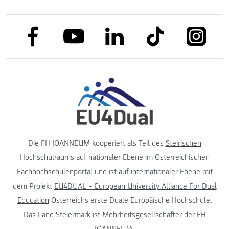
link to facebook
link to tiktok
link to
link to linkedin
link to youtube
Die FH JOANNEUM kooperiert als Teil des
Steirischen
Hochschulraums
auf nationaler Ebene im
Österreichischen
Fachhochschulenportal
und ist auf internationaler Ebene mit
dem Projekt
EU4DUAL – European University Alliance For Dual
Education
Österreichs erste Duale Europäische Hochschule.
Das
Land Steiermark
ist Mehrheitsgesellschafter der FH
JOANNEUM.