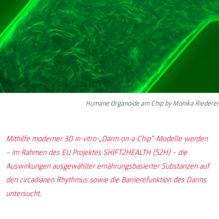
Humane Organoide am Chip by Monika Riederer
Mithilfe moderner 3D in-vitro-„Darm-on-a-Chip“-Modelle werden
– im Rahmen des EU Projektes SHIFT2HEALTH (S2H) – die
Auswirkungen ausgewählter ernährungsbasierter Substanzen auf
den circadianen Rhythmus sowie die Barrierefunktion des Darms
untersucht.