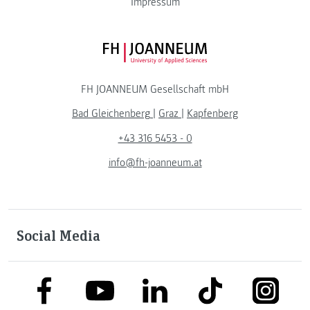
Impressum
FH JOANNEUM Logo
FH JOANNEUM Gesellschaft mbH
Bad Gleichenberg
|
Graz
|
Kapfenberg
+43 316 5453 - 0
info@fh-joanneum.at
Social Media
link to facebook
link to tiktok
link to
link to linkedin
link to youtube