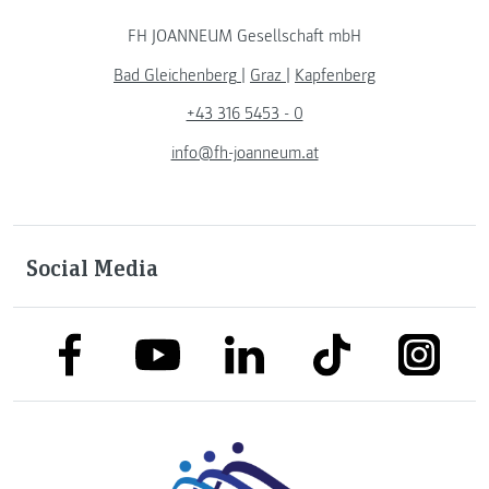
FH JOANNEUM Gesellschaft mbH
Bad Gleichenberg
|
Graz
|
Kapfenberg
+43 316 5453 - 0
info@fh-joanneum.at
Social Media
link to facebook
link to tiktok
link to
link to linkedin
link to youtube