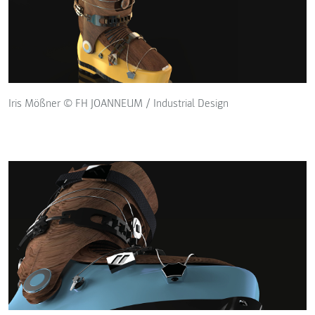
Iris Mößner © FH JOANNEUM / Industrial Design