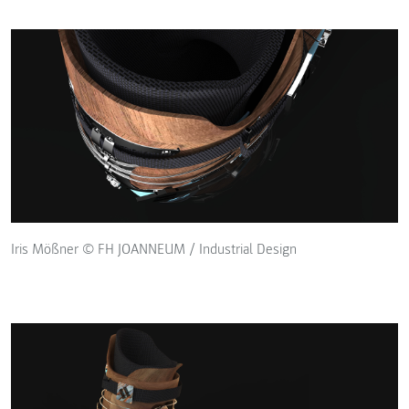
Iris Mößner © FH JOANNEUM / Industrial Design