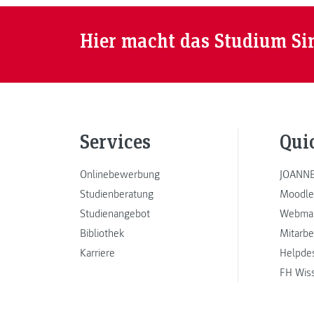
Hier macht das Studium Si
Services
Qui
Onlinebewerbung
JOANNE
Studienberatung
Moodle
Studienangebot
Webmai
Bibliothek
Mitarbe
Karriere
Helpde
FH Wis