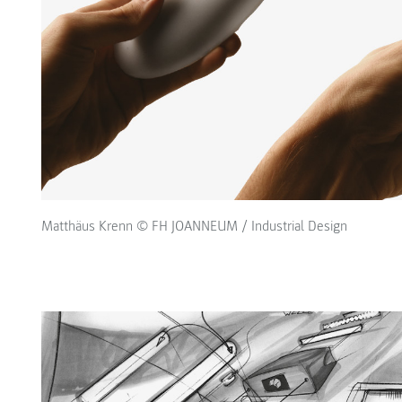
Matthäus Krenn © FH JOANNEUM / Industrial Design