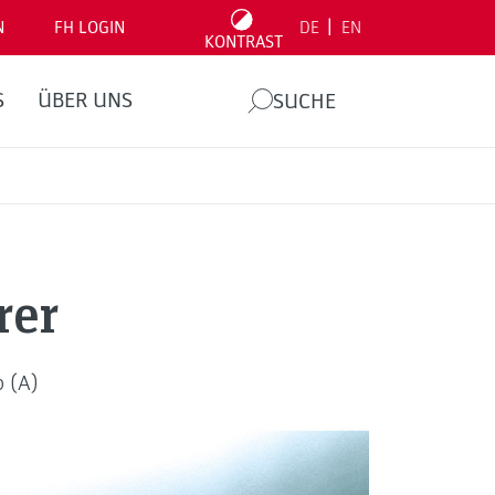
|
N
FH LOGIN
DE
EN
KONTRAST
S
ÜBER UNS
SUCHE
rer
p (A)