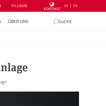
|
N
FH LOGIN
DE
EN
KONTRAST
S
ÜBER UNS
SUCHE
anlage
sign