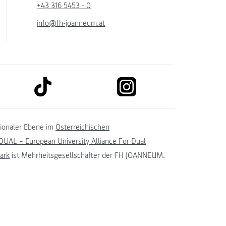
+43 316 5453 - 0
info@fh-joanneum.at
link to tiktok
link to instagram
kedin
tionaler Ebene im
Österreichischen
UAL – European University Alliance For Dual
ark
ist Mehrheitsgesellschafter der FH JOANNEUM.