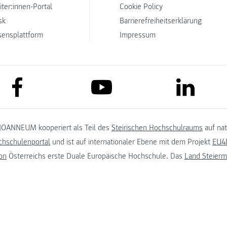
iter:innen-Portal
Cookie Policy
sk
Barrierefreiheitserklärung
sensplattform
Impressum
link to facebook
link to lin
link to youtube
JOANNEUM kooperiert als Teil des
Steirischen Hochschulraums
auf na
chschulenportal
und ist auf internationaler Ebene mit dem Projekt
EU4D
on
Österreichs erste Duale Europäische Hochschule. Das
Land Steierm