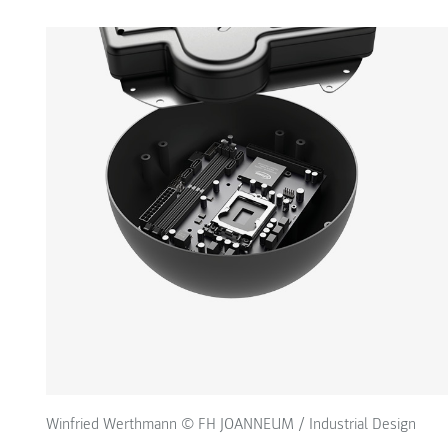
Winfried Werthmann © FH JOANNEUM / Industrial Design