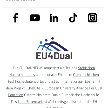
link to facebook
link to tiktok
link to
link to linkedin
link to youtube
Die FH JOANNEUM kooperiert als Teil des
Steirischen
Hochschulraums
auf nationaler Ebene im
Österreichischen
Fachhochschulenportal
und ist auf internationaler Ebene mit
dem Projekt
EU4DUAL – European University Alliance For Dual
Education
Österreichs erste Duale Europäische Hochschule.
Das
Land Steiermark
ist Mehrheitsgesellschafter der FH