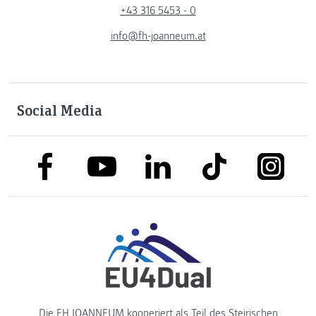
+43 316 5453 - 0
info@fh-joanneum.at
Social Media
link to facebook
link to tiktok
link to
link to linkedin
link to youtube
Die FH JOANNEUM kooperiert als Teil des
Steirischen