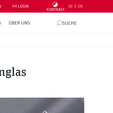
|
N
FH LOGIN
DE
EN
KONTRAST
S
ÜBER UNS
SUCHE
nglas