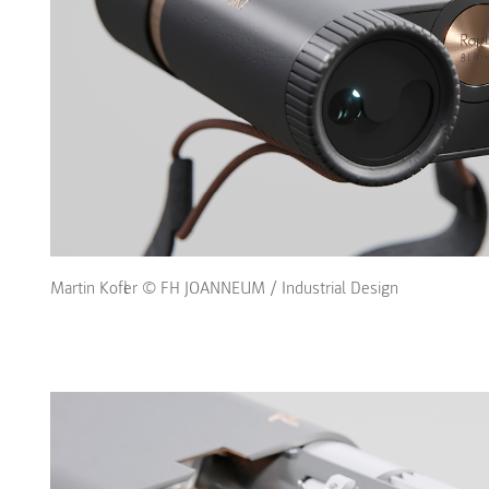
Martin Kofler © FH JOANNEUM / Industrial Design