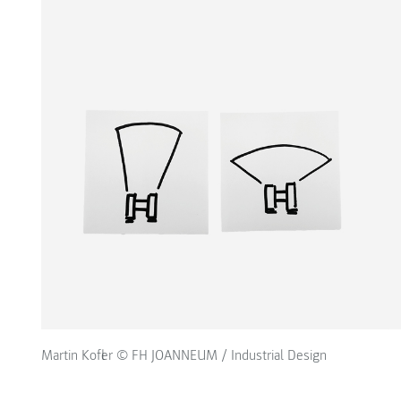
Martin Kofler © FH JOANNEUM / Industrial Design