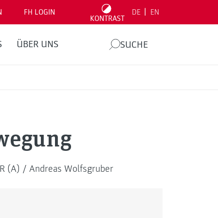
|
N
FH LOGIN
DE
EN
KONTRAST
S
ÜBER UNS
SUCHE
ewegung
R (A) / Andreas Wolfsgruber