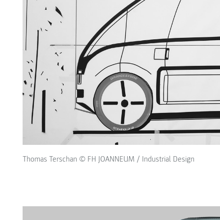
Thomas Terschan © FH JOANNEUM / Industrial Design