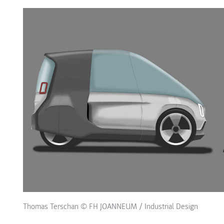
Thomas Terschan © FH JOANNEUM / Industrial Design