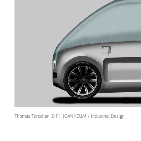
Thomas Terschan © FH JOANNEUM / Industrial Design