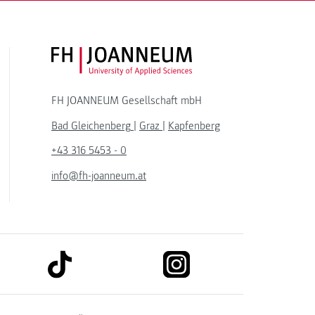
FH JOANNEUM Logo
FH JOANNEUM Gesellschaft mbH
Bad Gleichenberg
|
Graz
|
Kapfenberg
+43 316 5453 - 0
info@fh-joanneum.at
link to tiktok
link to instagram
kedin