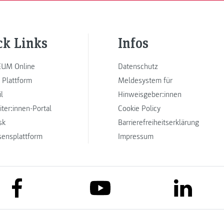
ck Links
Infos
UM Online
Datenschutz
 Plattform
Meldesystem für
l
Hinweisgeber:innen
iter:innen-Portal
Cookie Policy
sk
Barrierefreiheitserklärung
sensplattform
Impressum
link to facebook
link to lin
link to youtube