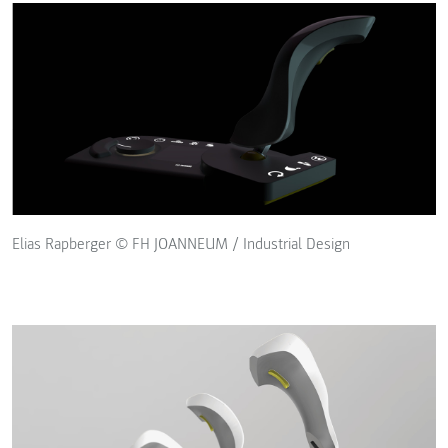
Elias Rapberger © FH JOANNEUM / Industrial Design