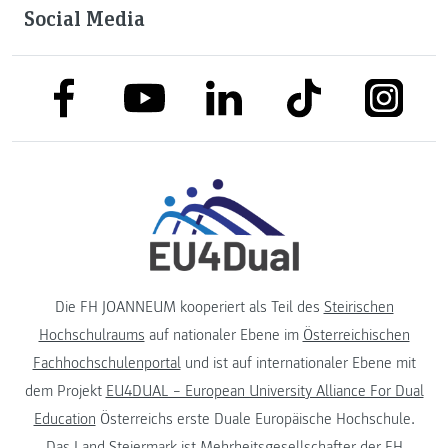
Social Media
link to facebook
link to tiktok
link to
link to linkedin
link to youtube
Die FH JOANNEUM kooperiert als Teil des
Steirischen
Hochschulraums
auf nationaler Ebene im
Österreichischen
Fachhochschulenportal
und ist auf internationaler Ebene mit
dem Projekt
EU4DUAL – European University Alliance For Dual
Education
Österreichs erste Duale Europäische Hochschule.
Das
Land Steiermark
ist Mehrheitsgesellschafter der FH