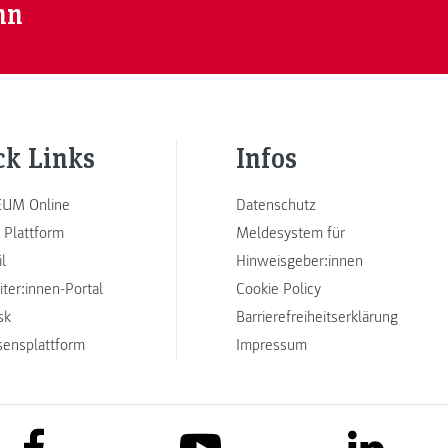
nn
ck Links
Infos
UM Online
Datenschutz
 Plattform
Meldesystem für
l
Hinweisgeber:innen
iter:innen-Portal
Cookie Policy
sk
Barrierefreiheitserklärung
sensplattform
Impressum
link to facebook
link to lin
link to youtube