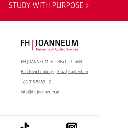
STUDY WITH PURPOSE
FH JOANNEUM Logo
FH JOANNEUM Gesellschaft mbH
Bad Gleichenberg
|
Graz
|
Kapfenberg
+43 316 5453 - 0
info@fh-joanneum.at
link to tiktok
link to instagram
kedin