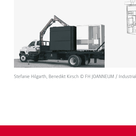
Stefanie Hilgarth, Benedikt Kirsch © FH JOANNEUM / Industria