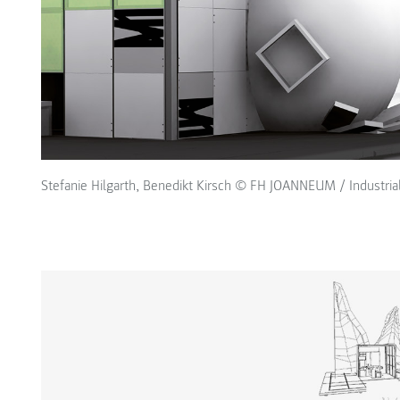
Stefanie Hilgarth, Benedikt Kirsch © FH JOANNEUM / Industria