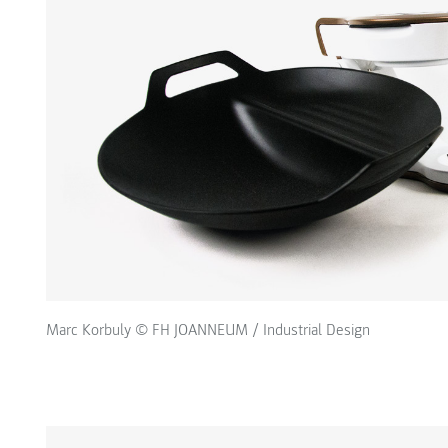
Marc Korbuly © FH JOANNEUM / Industrial Design