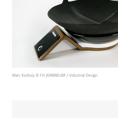
Marc Korbuly © FH JOANNEUM / Industrial Design