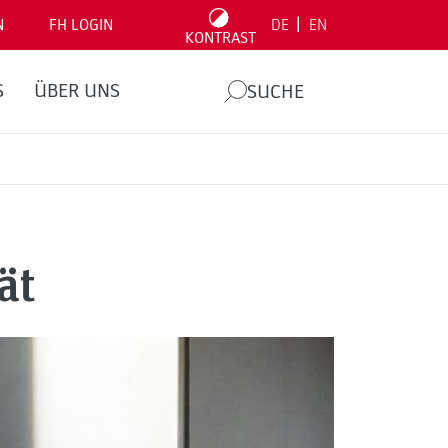
|
N
FH LOGIN
DE
EN
KONTRAST
S
ÜBER UNS
SUCHE
ät