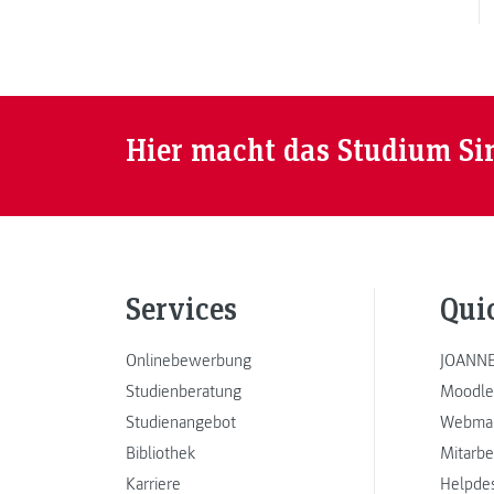
Hier macht das Studium Si
Services
Qui
Onlinebewerbung
JOANNE
Studienberatung
Moodle
Studienangebot
Webmai
Bibliothek
Mitarbe
Karriere
Helpde