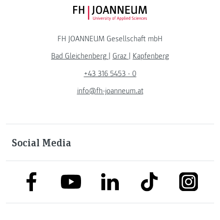
FH JOANNEUM Logo
FH JOANNEUM Gesellschaft mbH
Bad Gleichenberg
|
Graz
|
Kapfenberg
+43 316 5453 - 0
info@fh-joanneum.at
Social Media
link to facebook
link to tiktok
link to
link to linkedin
link to youtube