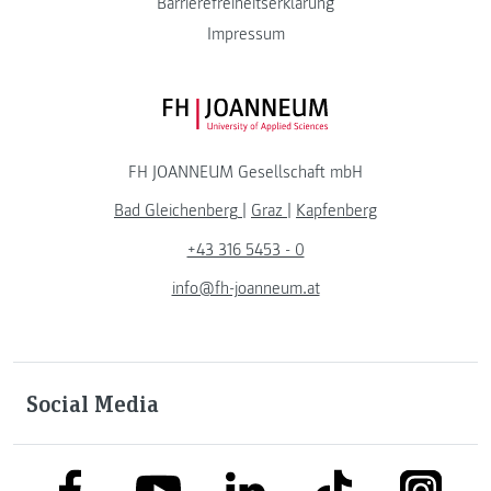
Barrierefreiheitserklärung
Impressum
FH JOANNEUM Logo
FH JOANNEUM Gesellschaft mbH
Bad Gleichenberg
|
Graz
|
Kapfenberg
+43 316 5453 - 0
info@fh-joanneum.at
Social Media
link to facebook
link to tiktok
link to
link to linkedin
link to youtube