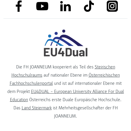
link to facebook
link to tiktok
link to
link to linkedin
link to youtube
Die FH JOANNEUM kooperiert als Teil des
Steirischen
Hochschulraums
auf nationaler Ebene im
Österreichischen
Fachhochschulenportal
und ist auf internationaler Ebene mit
dem Projekt
EU4DUAL – European University Alliance For Dual
Education
Österreichs erste Duale Europäische Hochschule.
Das
Land Steiermark
ist Mehrheitsgesellschafter der FH
JOANNEUM.