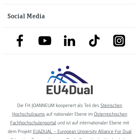
Social Media
link to facebook
link to tiktok
link to
link to linkedin
link to youtube
Die FH JOANNEUM kooperiert als Teil des
Steirischen
Hochschulraums
auf nationaler Ebene im
Österreichischen
Fachhochschulenportal
und ist auf internationaler Ebene mit
dem Projekt
EU4DUAL – European University Alliance For Dual