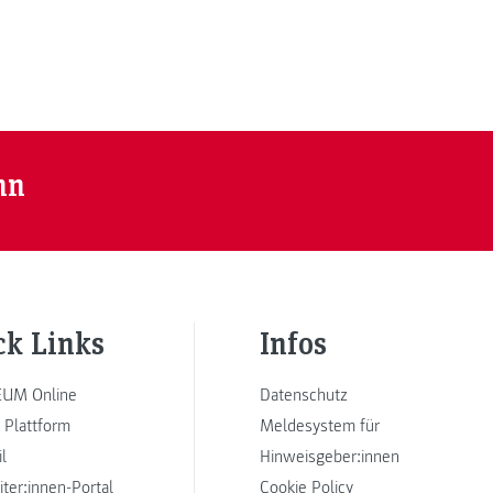
nn
ck Links
Infos
UM Online
Datenschutz
 Plattform
Meldesystem für
l
Hinweisgeber:innen
iter:innen-Portal
Cookie Policy