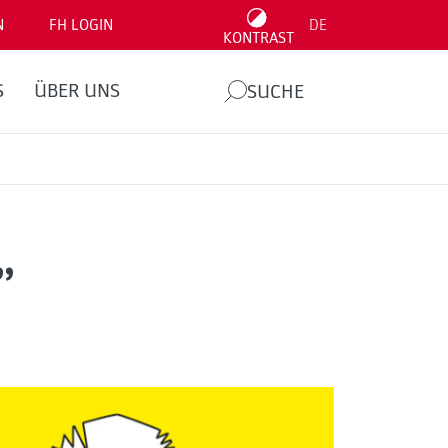
N
FH LOGIN
DE
KONTRAST
S
ÜBER UNS
SUCHE
”