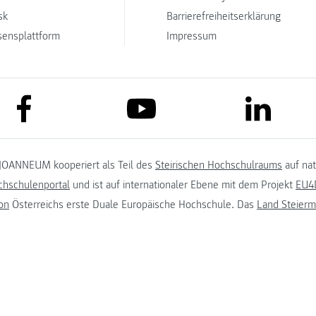
sk
Barrierefreiheitserklärung
sensplattform
Impressum
link to facebook
link to lin
link to youtube
JOANNEUM kooperiert als Teil des
Steirischen Hochschulraums
auf na
chschulenportal
und ist auf internationaler Ebene mit dem Projekt
EU4D
on
Österreichs erste Duale Europäische Hochschule. Das
Land Steierm