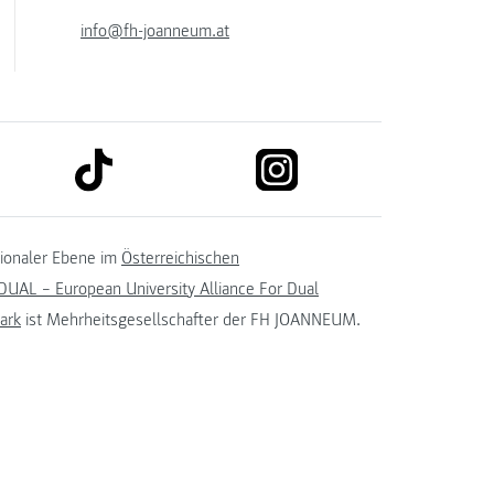
info@fh-joanneum.at
link to tiktok
link to instagram
kedin
tionaler Ebene im
Österreichischen
UAL – European University Alliance For Dual
ark
ist Mehrheitsgesellschafter der FH JOANNEUM.