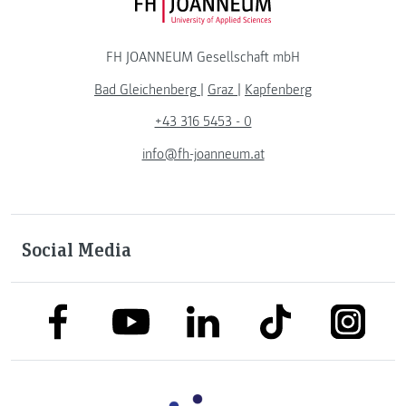
FH JOANNEUM Logo
FH JOANNEUM Gesellschaft mbH
Bad Gleichenberg
|
Graz
|
Kapfenberg
+43 316 5453 - 0
info@fh-joanneum.at
Social Media
link to facebook
link to tiktok
link to
link to linkedin
link to youtube