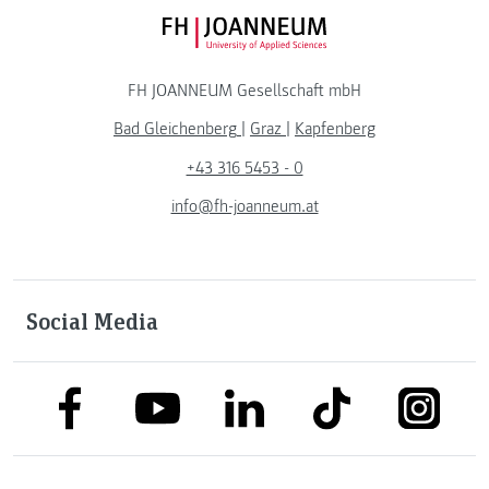
FH JOANNEUM Logo
FH JOANNEUM Gesellschaft mbH
Bad Gleichenberg
|
Graz
|
Kapfenberg
+43 316 5453 - 0
info@fh-joanneum.at
Social Media
link to facebook
link to tiktok
link to
link to linkedin
link to youtube