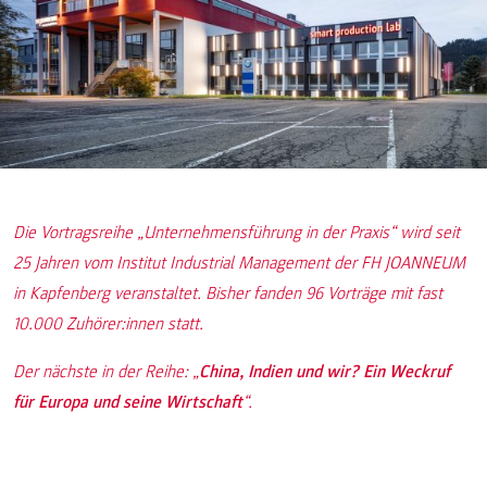
Die Vortragsreihe „Unternehmensführung in der Praxis“ wird seit
25 Jahren vom Institut Industrial Management der FH JOANNEUM
in Kapfenberg veranstaltet. Bisher fanden 96 Vorträge mit fast
10.000 Zuhörer:innen statt.
Der nächste in der Reihe: „
China, Indien und wir? Ein Weckruf
für Europa und seine Wirtschaft
“.