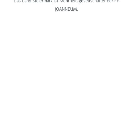
Das
Land Steiermark
ist Mehrheitsgesellschafter der FH
JOANNEUM.