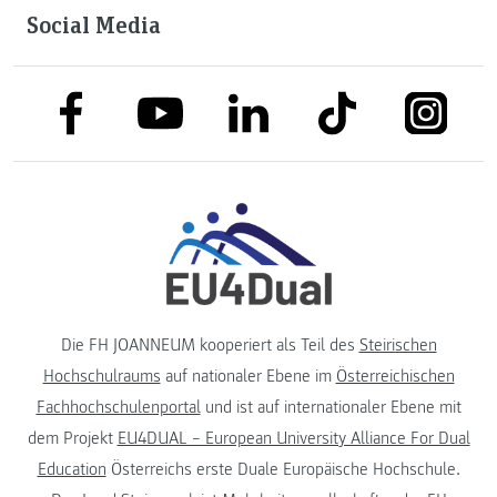
Social Media
link to facebook
link to tiktok
link to
link to linkedin
link to youtube
Die FH JOANNEUM kooperiert als Teil des
Steirischen
Hochschulraums
auf nationaler Ebene im
Österreichischen
Fachhochschulenportal
und ist auf internationaler Ebene mit
dem Projekt
EU4DUAL – European University Alliance For Dual
Education
Österreichs erste Duale Europäische Hochschule.