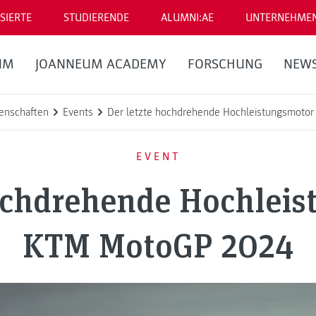
SIERTE
STUDIERENDE
ALUMNI:AE
UNTERNEHME
UM
JOANNEUM ACADEMY
FORSCHUNG
NEW
enschaften
Events
Der letzte hochdrehende Hochleistungsmoto
EVENT
hochdrehende Hochleis
KTM MotoGP 2024