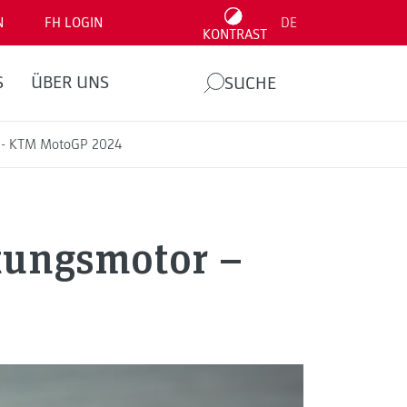
N
FH LOGIN
DE
KONTRAST
S
ÜBER UNS
SUCHE
r - KTM MotoGP 2024
tungsmotor –