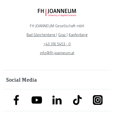
FH JOANNEUM Logo
FH JOANNEUM Gesellschaft mbH
Bad Gleichenberg
|
Graz
|
Kapfenberg
+43 316 5453 - 0
info@fh-joanneum.at
Social Media
link to facebook
link to tiktok
link to
link to linkedin
link to youtube