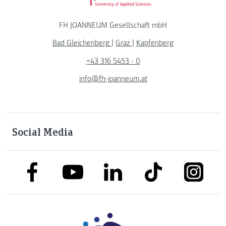
FH JOANNEUM Gesellschaft mbH
Bad Gleichenberg
|
Graz
|
Kapfenberg
+43 316 5453 - 0
info@fh-joanneum.at
Social Media
link to facebook
link to tiktok
link to
link to linkedin
link to youtube